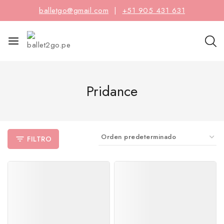
balletgo@gmail.com
|
+51 905 431 631
Pridance
FILTRO