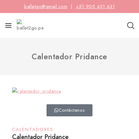
balletgo@gmail.com
|
+51 905 431 631
Calentador Pridance
Contáctanos
CALENTADORES
Calentador Pridance