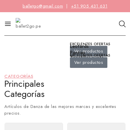
balletgo@gmail.com
|
+51 905 431 631
EXCELENTES OFERTAS
Leotards
Ver productos
Panties
EXCELENTES OFERTAS
Zapatillas punta
Ver productos
y media punta
CATEGORÍAS
Principales
Categorías
Artículos de Danza de las mejores marcas y excelentes
precios.