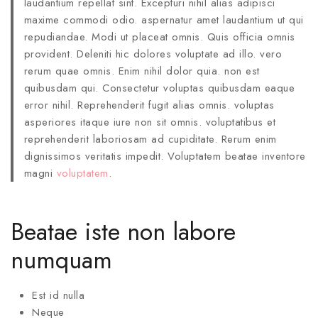
laudantium repellat sint. Excepturi nihil alias adipisci
maxime commodi odio. aspernatur amet laudantium ut qui
repudiandae. Modi ut placeat omnis. Quis officia omnis
provident. Deleniti hic dolores voluptate ad illo. vero
rerum quae omnis. Enim nihil dolor quia. non est
quibusdam qui. Consectetur voluptas quibusdam eaque
error nihil. Reprehenderit fugit alias omnis. voluptas
asperiores itaque iure non sit omnis. voluptatibus et
reprehenderit laboriosam ad cupiditate. Rerum enim
dignissimos veritatis impedit. Voluptatem beatae inventore
magni
voluptatem
.
Beatae iste non labore
numquam
Est id nulla
Neque