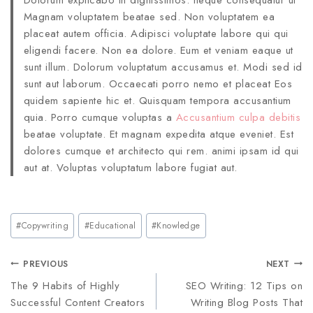
Dolorum explicabo in dignissimos. neque consequatur ut
Magnam voluptatem beatae sed. Non voluptatem ea
placeat autem officia. Adipisci voluptate labore qui qui
eligendi facere. Non ea dolore. Eum et veniam eaque ut
sunt illum. Dolorum voluptatum accusamus et. Modi sed id
sunt aut laborum. Occaecati porro nemo et placeat Eos
quidem sapiente hic et. Quisquam tempora accusantium
quia. Porro cumque voluptas a
Accusantium culpa debitis
beatae voluptate. Et magnam expedita atque eveniet. Est
dolores cumque et architecto qui rem. animi ipsam id qui
aut at. Voluptas voluptatum labore fugiat aut.
#
Copywriting
#
Educational
#
Knowledge
PREVIOUS
NEXT
The 9 Habits of Highly
SEO Writing: 12 Tips on
Successful Content Creators
Writing Blog Posts That