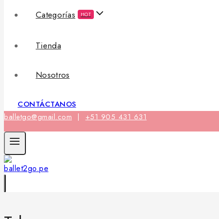
Categorías
HOT
Tienda
Nosotros
CONTÁCTANOS
balletgo@gmail.com
|
+51 905 431 631