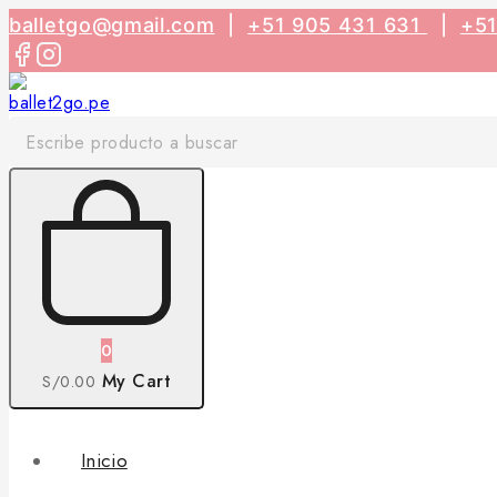
balletgo@gmail.com
|
+51 905 431 631
|
+5
0
My Cart
S/
0
.00
Inicio