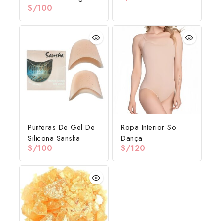
S/
100
Tech Dance (Italia)
Punteras De Gel De
Ropa Interior So
Silicona Sansha
Dança
S/
100
S/
120