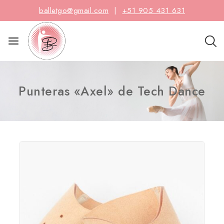
balletgo@gmail.com
|
+51 905 431 631
Punteras «Axel» de Tech Dance