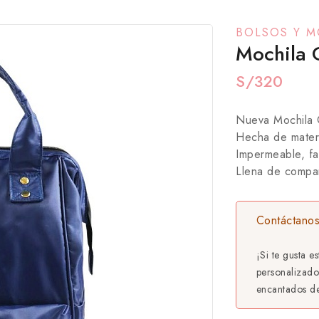
BOLSOS Y M
Mochila 
S/
320
Nueva Mochila 
Hecha de materi
Impermeable, fac
Llena de compar
Contáctanos
¡Si te gusta e
personalizado
encantados de