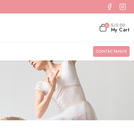
S/
0
.00
0
My Cart
CONTÁCTANOS