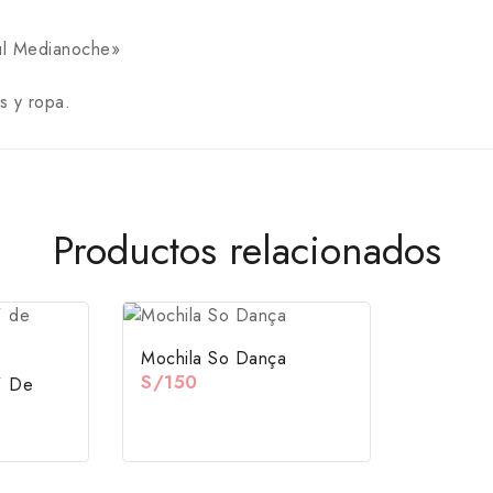
zul Medianoche»
s y ropa.
Productos relacionados
Mochila So Dança
S/
150
” De