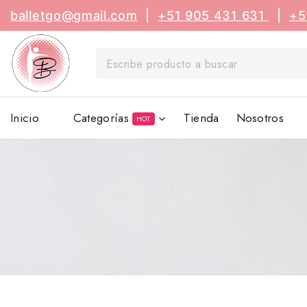
balletgo@gmail.com
|
+51 905 431 631
|
+5
Inicio
Categorías
Tienda
Nosotros
HOT