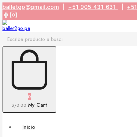
Skip
balletgo@gmail.com
|
+51 905 431 631
|
+5
to
content
Búsqueda de:
0
My Cart
S/
0
.00
Inicio